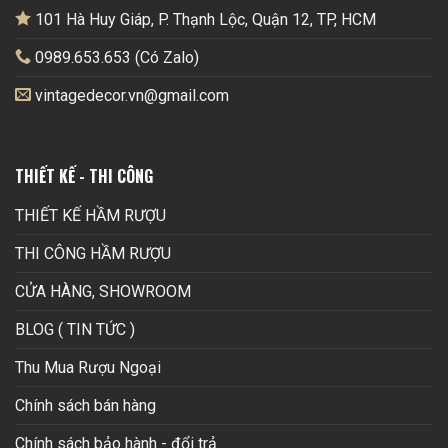
101 Hà Huy Giáp, P. Thạnh Lộc, Quận 12, TP, HCM
0989.653.653 (Có Zalo)
vintagedecor.vn@gmail.com
THIẾT KẾ - THI CÔNG
THIẾT KẾ HẦM RƯỢU
THI CÔNG HẦM RƯỢU
CỬA HÀNG, SHOWROOM
BLOG ( TIN TỨC )
Thu Mua Rượu Ngoại
Chính sách bán hàng
Chính sách bảo hành - đổi trả