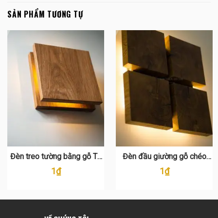
SẢN PHẨM TƯƠNG TỰ
Đèn treo tường bằng gỗ TT
Đèn đầu giường gỗ chéo
100
tường. đèn treo tường TT
1
₫
1
₫
110