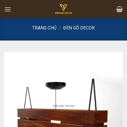
Skip
to
content
TRANG CHỦ
/
ĐÈN GỖ DECOR