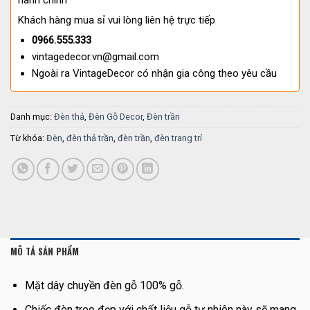
hành chính
Khách hàng mua sỉ vui lòng liên hệ trực tiếp
0966.555.333
vintagedecor.vn@gmail.com
Ngoài ra VintageDecor có nhận gia công theo yêu cầu
Danh mục:
Đèn thả
,
Đèn Gỗ Decor
,
Đèn trần
Từ khóa:
Đèn
,
đèn thả trần
,
đèn trần
,
đèn trang trí
MÔ TẢ SẢN PHẨM
Mặt dây chuyền đèn gỗ 100% gỗ.
Chiếc đèn treo đẹp với chất liệu gỗ tự nhiên này sẽ mang