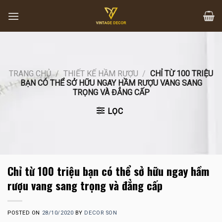
Skip
to
content
TRANG CHỦ
/
THIẾT KẾ HẦM RƯỢU
/
CHỈ TỪ 100 TRIỆU
BẠN CÓ THỂ SỞ HỮU NGAY HẦM RƯỢU VANG SANG
TRỌNG VÀ ĐẲNG CẤP
LỌC
Chỉ từ 100 triệu bạn có thể sở hữu ngay hầm
rượu vang sang trọng và đẳng cấp
POSTED ON
28/10/2020
BY
DECOR SON