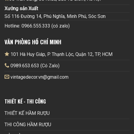
Xưởng sản Xuất
Số 116 Đường 14, Phú Nghĩa, Minh Phú, Sóc Sơn
Hotline: 0966.555.333 (có zalo)
VĂN PHÒNG HỒ CHÍ MINH
101 Hà Huy Giáp, P. Thạnh Lộc, Quận 12, TP, HCM
0989.653.653 (Có Zalo)
vintagedecor.vn@gmail.com
THIẾT KẾ - THI CÔNG
THIẾT KẾ HẦM RƯỢU
THI CÔNG HẦM RƯỢU