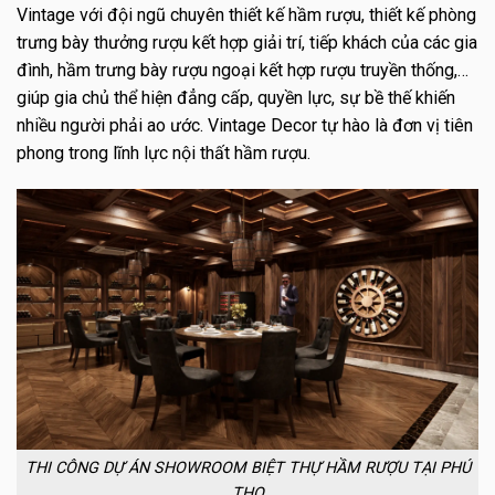
Vintage với đội ngũ chuyên thiết kế hầm rượu, thiết kế phòng
trưng bày thưởng rượu kết hợp giải trí, tiếp khách của c
ác gia
đình, hầm trưng bày rượu ngoại kết hợp rượu truyền thống,…
giúp gia chủ thể hiện đẳng cấp, quyền lực, sự bề thế khiến
nhiều người phải ao ước. Vintage Decor tự hào là đơn vị tiên
phong trong lĩnh lực nội thất hầm rượu.
THI CÔNG DỰ ÁN SHOWROOM BIỆT THỰ HẦM RƯỢU TẠI PHÚ
THỌ