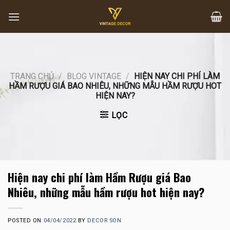
Skip
to
content
TRANG CHỦ
/
BLOG VINTAGE
/
HIỆN NAY CHI PHÍ LÀM
HẦM RƯỢU GIÁ BAO NHIÊU, NHỮNG MẪU HẦM RƯỢU HOT
HIỆN NAY?
LỌC
Hiện nay chi phí làm Hầm Rượu giá Bao
Nhiêu, những mẫu hầm rượu hot hiện nay?
POSTED ON
04/04/2022
BY
DECOR SON