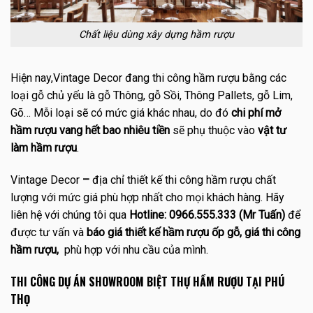
Chất liệu dùng xây dựng hầm rượu
Hiện nay,Vintage Decor đang thi công hầm rượu bằng các
loại gỗ chủ yếu là gỗ Thông, gỗ Sồi, Thông Pallets, gỗ Lim,
Gõ… Mỗi loại sẽ có mức giá khác nhau, do đó
chi phí mở
hầm rượu vang hết bao nhiêu tiền
sẽ phụ thuộc vào
vật tư
làm hầm rượu
.
Vintage Decor
–
địa chỉ thiết kế thi công hầm rượu chất
lượng với mức giá phù hợp nhất cho mọi khách hàng. Hãy
liên hệ với chúng tôi qua
Hotline: 0966.555.333 (Mr Tuấn)
để
được tư vấn và
báo giá thiết kế hầm rượu ốp gỗ, giá thi công
hầm rượu,
phù hợp với nhu cầu của mình.
THI CÔNG DỰ ÁN SHOWROOM BIỆT THỰ HẦM RƯỢU TẠI PHÚ
THỌ