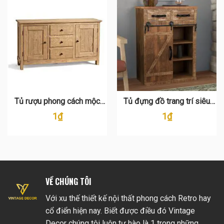
Tủ rượu phong cách mộc
Tủ đựng đồ trang trí siêu
mạc TT 104
chất TT 108
1
₫
1
₫
VỀ CHÚNG TÔI
Với xu thế thiết kế nội thất phong cách Retro hay
cổ điển hiện nay. Biết được điều đó Vintage
Decor chúng tôi luôn tự hào là 1 trong những