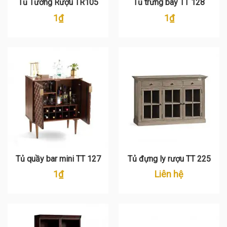
Tủ Tường Rượu TR105
Tủ trưng bày TT 128
1
₫
1
₫
Tủ quầy bar mini TT 127
Tủ đựng ly rượu TT 225
1
₫
Liên hệ