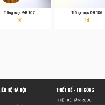
Trống rượu ĐB 107
Trống rượu ĐB 106
1
₫
1
₫
IÊN HỆ HÀ NỘI
THIẾT KẾ - THI CÔNG
THIẾT KẾ HẦM RƯỢU