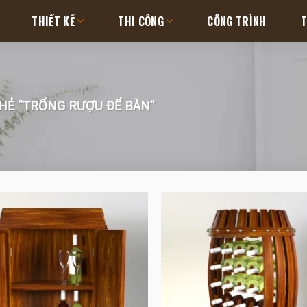
THIẾT KẾ
THI CÔNG
CÔNG TRÌNH
T
Ẻ “TRỐNG RƯỢU ĐỂ BÀN”