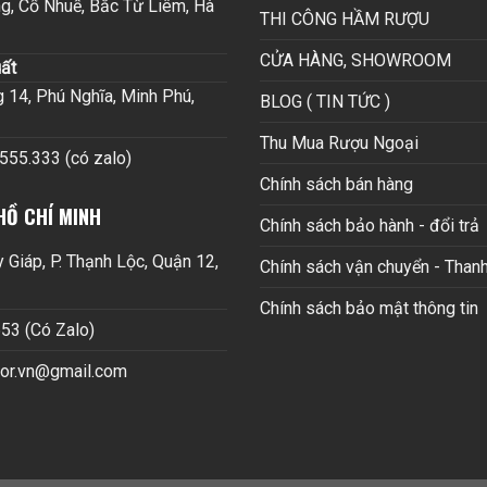
g, Cổ Nhuế, Bắc Từ Liêm, Hà
THI CÔNG HẦM RƯỢU
CỬA HÀNG, SHOWROOM
ất
14, Phú Nghĩa, Minh Phú,
BLOG ( TIN TỨC )
Thu Mua Rượu Ngoại
.555.333 (có zalo)
Chính sách bán hàng
HỒ CHÍ MINH
Chính sách bảo hành - đổi trả
Giáp, P. Thạnh Lộc, Quận 12,
Chính sách vận chuyển - Thanh
Chính sách bảo mật thông tin
53 (Có Zalo)
cor.vn@gmail.com