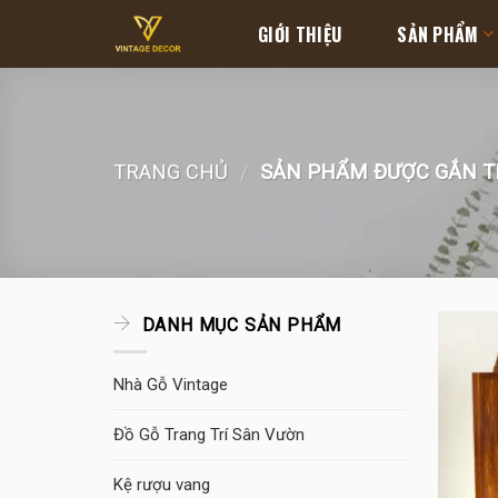
Skip
GIỚI THIỆU
SẢN PHẨM
to
content
TRANG CHỦ
/
SẢN PHẨM ĐƯỢC GẮN TH
DANH MỤC SẢN PHẨM
Nhà Gỗ Vintage
Đồ Gỗ Trang Trí Sân Vườn
Kệ rượu vang