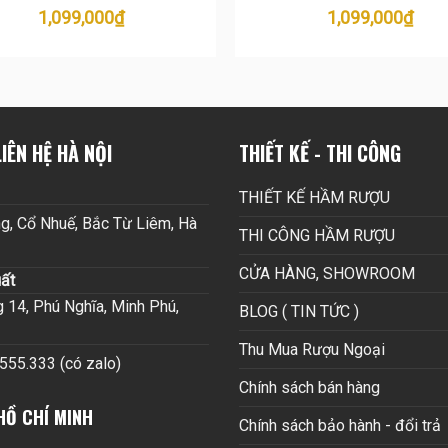
1,099,000
₫
1,099,000
₫
IÊN HỆ HÀ NỘI
THIẾT KẾ - THI CÔNG
THIẾT KẾ HẦM RƯỢU
g, Cổ Nhuế, Bắc Từ Liêm, Hà
THI CÔNG HẦM RƯỢU
CỬA HÀNG, SHOWROOM
ất
14, Phú Nghĩa, Minh Phú,
BLOG ( TIN TỨC )
Thu Mua Rượu Ngoại
.555.333 (có zalo)
Chính sách bán hàng
HỒ CHÍ MINH
Chính sách bảo hành - đổi trả