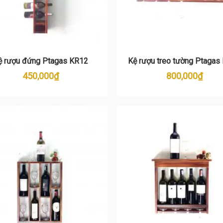
ệ rượu đứng Ptagas KR12
Kệ rượu treo tường Ptagas
450,000
₫
800,000
₫