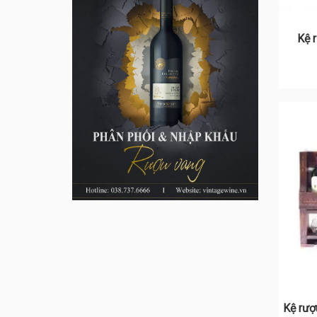
Kệ 
Kệ rượ