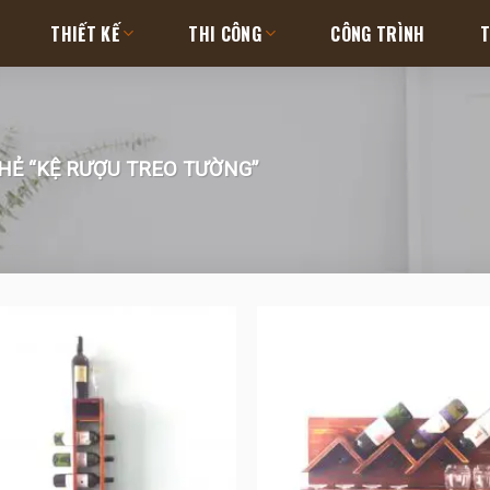
THIẾT KẾ
THI CÔNG
CÔNG TRÌNH
T
Ẻ “KỆ RƯỢU TREO TƯỜNG”