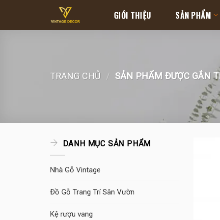
Skip
GIỚI THIỆU
SẢN PHẨM
to
content
TRANG CHỦ
/
SẢN PHẨM ĐƯỢC GẮN TH
DANH MỤC SẢN PHẨM
Nhà Gỗ Vintage
Đồ Gỗ Trang Trí Sân Vườn
Kệ rượu vang