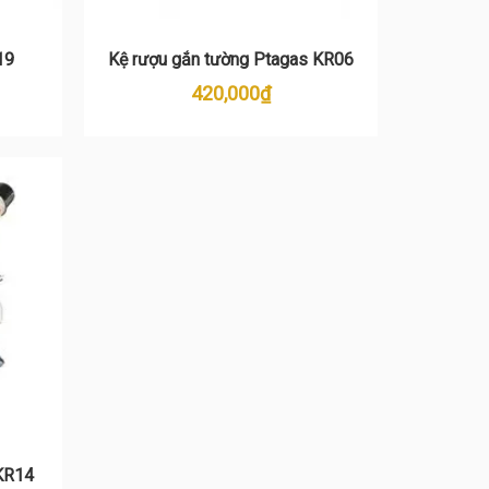
19
Kệ rượu gắn tường Ptagas KR06
420,000
₫
 KR14