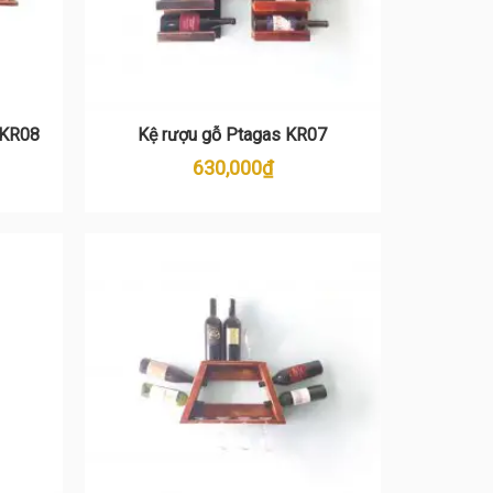
 KR08
Kệ rượu gỗ Ptagas KR07
630,000
₫