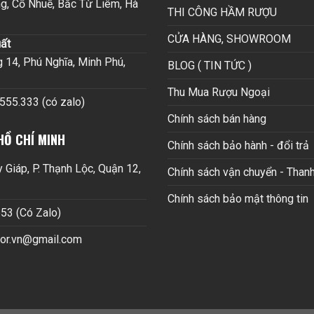
g, Cổ Nhuế, Bắc Từ Liêm, Hà
THI CÔNG HẦM RƯỢU
CỬA HÀNG, SHOWROOM
ất
14, Phú Nghĩa, Minh Phú,
BLOG ( TIN TỨC )
Thu Mua Rượu Ngoại
.555.333 (có zalo)
Chính sách bán hàng
HỒ CHÍ MINH
Chính sách bảo hành - đổi trả
Giáp, P. Thạnh Lộc, Quận 12,
Chính sách vận chuyển - Thanh
Chính sách bảo mật thông tin
53 (Có Zalo)
cor.vn@gmail.com