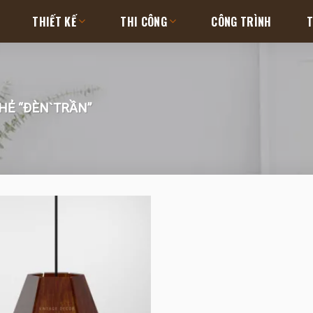
THIẾT KẾ
THI CÔNG
CÔNG TRÌNH
T
Ẻ “ĐÈN`TRẦN”