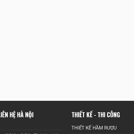
IÊN HỆ HÀ NỘI
THIẾT KẾ - THI CÔNG
THIẾT KẾ HẦM RƯỢU