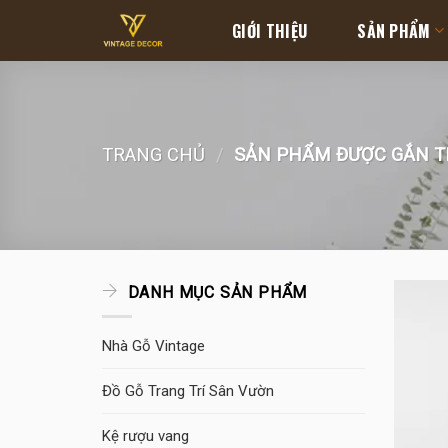
Skip
GIỚI THIỆU
SẢN PHẨM
to
content
TRANG CHỦ
/
SẢN PHẨM ĐƯỢC GẮN TH
DANH MỤC SẢN PHẨM
Nhà Gỗ Vintage
Đồ Gỗ Trang Trí Sân Vườn
Kệ rượu vang