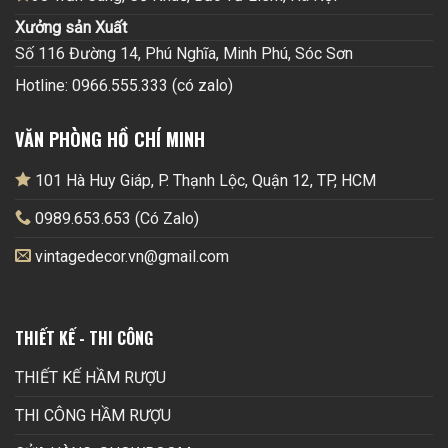
Xưởng sản Xuất
Số 116 Đường 14, Phú Nghĩa, Minh Phú, Sóc Sơn
Hotline: 0966.555.333 (có zalo)
VĂN PHÒNG HỒ CHÍ MINH
101 Hà Huy Giáp, P. Thạnh Lộc, Quận 12, TP, HCM
0989.653.653 (Có Zalo)
vintagedecor.vn@gmail.com
THIẾT KẾ - THI CÔNG
THIẾT KẾ HẦM RƯỢU
THI CÔNG HẦM RƯỢU