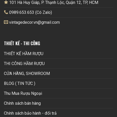
101 Hà Huy Giáp, P. Thạnh Lộc, Quận 12, TP, HCM
0989.653.653 (Có Zalo)
vintagedecor.vn@gmail.com
THIẾT KẾ - THI CÔNG
THIẾT KẾ HẦM RƯỢU
THI CÔNG HẦM RƯỢU
CỬA HÀNG, SHOWROOM
BLOG ( TIN TỨC )
Thu Mua Rượu Ngoại
Chính sách bán hàng
Chính sách bảo hành - đổi trả