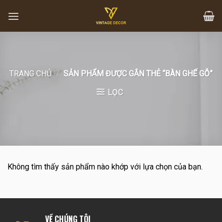
Skip
to
content
TRANG CHỦ
/
SẢN PHẨM ĐƯỢC GẮN THẺ “BÀN GHẾ GỖ”
LỌC
Không tìm thấy sản phẩm nào khớp với lựa chọn của bạn.
VỀ CHÚNG TÔI