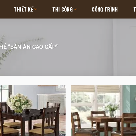
THIẾT KẾ
THI CÔNG
CÔNG TRÌNH
T
Ẻ “BÀN ĂN CAO CẤP”