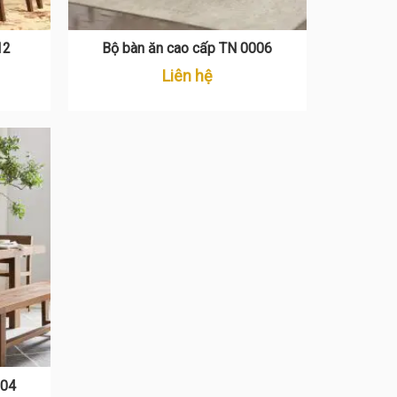
12
Bộ bàn ăn cao cấp TN 0006
Liên hệ
 TN 0004