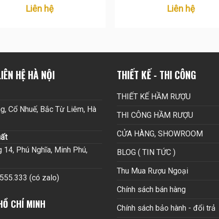
Liên hệ
Liên hệ
IÊN HỆ HÀ NỘI
THIẾT KẾ - THI CÔNG
THIẾT KẾ HẦM RƯỢU
g, Cổ Nhuế, Bắc Từ Liêm, Hà
THI CÔNG HẦM RƯỢU
CỬA HÀNG, SHOWROOM
ất
14, Phú Nghĩa, Minh Phú,
BLOG ( TIN TỨC )
Thu Mua Rượu Ngoại
.555.333 (có zalo)
Chính sách bán hàng
HỒ CHÍ MINH
Chính sách bảo hành - đổi trả