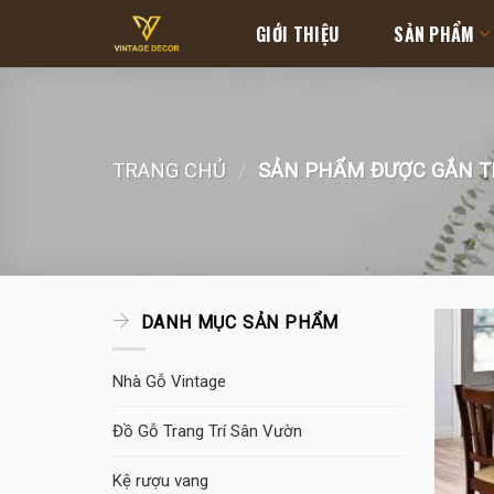
Skip
GIỚI THIỆU
SẢN PHẨM
to
content
TRANG CHỦ
/
SẢN PHẨM ĐƯỢC GẮN TH
DANH MỤC SẢN PHẨM
Nhà Gỗ Vintage
Đồ Gỗ Trang Trí Sân Vườn
Kệ rượu vang