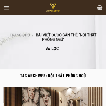
Skip
to
content
TRANG CHỦ
/
BÀI VIẾT ĐƯỢC GẮN THẺ “NỘI THẤT
PHÒNG NGỦ”
LỌC
TAG ARCHIVES:
NỘI THẤT PHÒNG NGỦ