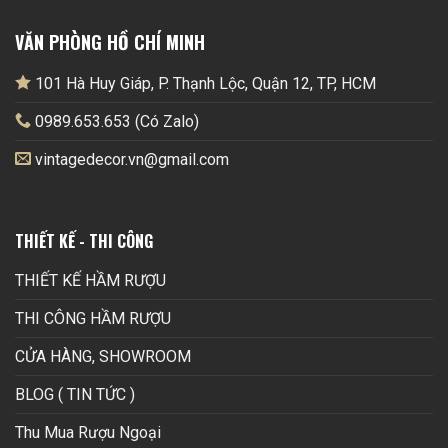
VĂN PHÒNG HỒ CHÍ MINH
101 Hà Huy Giáp, P. Thạnh Lộc, Quận 12, TP, HCM
0989.653.653 (Có Zalo)
vintagedecor.vn@gmail.com
THIẾT KẾ - THI CÔNG
THIẾT KẾ HẦM RƯỢU
THI CÔNG HẦM RƯỢU
CỬA HÀNG, SHOWROOM
BLOG ( TIN TỨC )
Thu Mua Rượu Ngoại