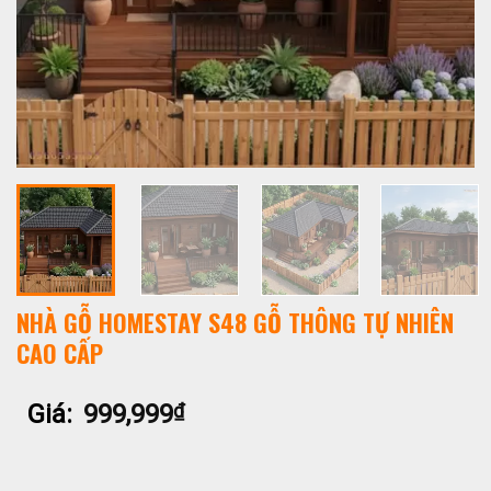
NHÀ GỖ HOMESTAY S48 GỖ THÔNG TỰ NHIÊN
CAO CẤP
Giá:
999,999
₫