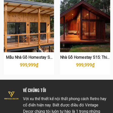
Mẫu Nhà Gỗ Homestay S5
Nhà Gỗ Homestay S15: Thiết
Đẹp Hiện Đại
Kế Mái Vát Ven Hồ Đẹp Mê
999,999
₫
999,999
₫
Hồn
VỀ CHÚNG TÔI
Với xu thế thiết kế nội thất phong cách Retro hay
cổ điển hiện nay. Biết được điều đó Vintage
Decor chúng tôi luôn tự hào là 1 trong những