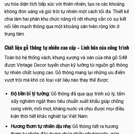
ưu hóa diện tích tiếp xúc với thiên nhiên, tạo ra các khoảng
không đón sáng và gió trời tự nhiên một cách tối đa. Thiết kế
chia làm hai phân khu chức năng rõ rệt nhưng vẫn có sự kết
nối liền mạch thông qua một khoảng sân hiên rộng lớn ở
trung tâm.
Chất liệu gỗ thông tự nhiên cao cấp – Linh hồn của công trình
Toàn bộ hệ thống vách, khung xương và sàn của nhà gỗ S48
được Vintage Decor tuyển chọn kỹ lưỡng từ nguồn gỗ thông
tự nhiên chất lượng cao. Gỗ thông mang lại những ưu điểm
vượt trội mà khó có loại vật liệu nào thay thế được:
Độ bền bỉ lý tưởng:
Gỗ thông đã qua quy trình xử lý, tẩm
sấy nghiêm ngặt theo tiêu chuẩn xuất khẩu giúp chống
cong vênh, mối mọt, kháng nước và chịu được mọi điều
kiện thời tiết khắc nghiệt tại Việt Nam.
Hương thơm tự nhiên dịu nhẹ:
Gỗ thông tiết ra hương
thơm tự nhiên đặc trưng chứa nhiều phytoncide, giúp