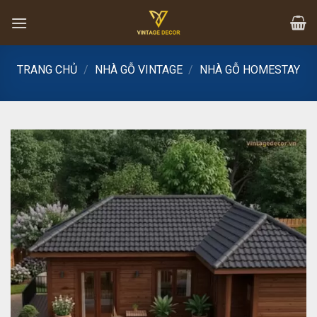
Skip
to
content
TRANG CHỦ
/
NHÀ GỖ VINTAGE
/
NHÀ GỖ HOMESTAY