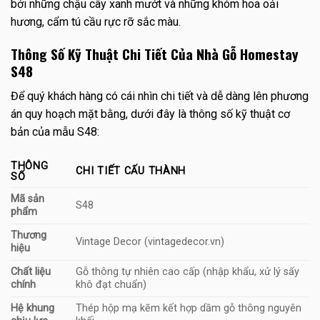
bởi những chậu cây xanh mướt và những khóm hoa oải
hương, cẩm tú cầu rực rỡ sắc màu.
Thông Số Kỹ Thuật Chi Tiết Của Nhà Gỗ Homestay
S48
Để quý khách hàng có cái nhìn chi tiết và dễ dàng lên phương
án quy hoạch mặt bằng, dưới đây là thông số kỹ thuật cơ
bản của mẫu S48:
THÔNG
CHI TIẾT CẤU THÀNH
SỐ
Mã sản
S48
phẩm
Thương
Vintage Decor (vintagedecor.vn)
hiệu
Chất liệu
Gỗ thông tự nhiên cao cấp (nhập khẩu, xử lý sấy
chính
khô đạt chuẩn)
Hệ khung
Thép hộp mạ kẽm kết hợp dầm gỗ thông nguyên