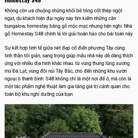
Không còn ưa chuộng những khối bê tông cốt thép ngột
ngạt, du khách hiện đại ngày nay tìm kiếm những căn
bungalow, homestay bằng gỗ mộc mạc nhưng tiện nghi. Nhà
gỗ Homestay S48 chính là lời giải hoàn hảo cho bài toán này.
Sự kết hợp tinh tế giữa nét đẹp cổ điển phương Tây cùng
tinh thần tối giản, sang trọng giúp mẫu nhà này dễ dàng thích
ứng với nhiều địa hình khác nhau: từ vùng thung lũng sương
mù Đà Lạt, vùng đồi núi Tây Bắc, cho đến những khu vườn
ngoại ô thanh bình. S48 không chỉ là một nơi để ở, mà còn là
một tác phẩm nghệ thuật làm gia tăng giá trị cảnh quan cho
toàn bộ khu nghỉ dưỡng của bạn.