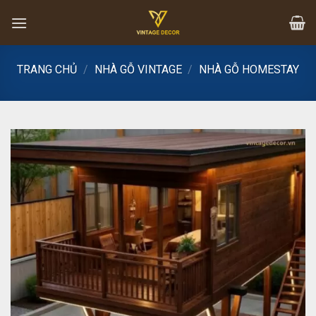
Skip
to
content
TRANG CHỦ
/
NHÀ GỖ VINTAGE
/
NHÀ GỖ HOMESTAY