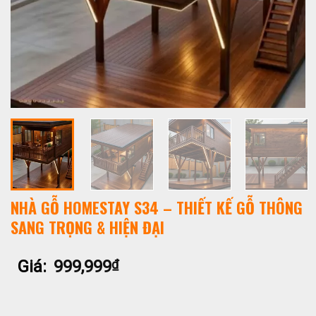
NHÀ GỖ HOMESTAY S34 – THIẾT KẾ GỖ THÔNG
SANG TRỌNG & HIỆN ĐẠI
Giá:
999,999
₫