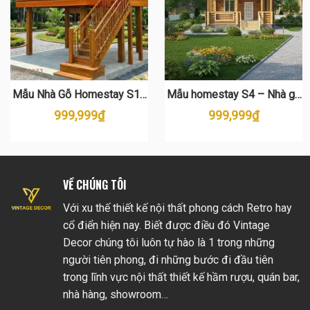
Mẫu Nhà Gỗ Homestay S12
Mẫu homestay S4 – Nhà gỗ
Kiểu Nhà Sàn Độc Đáo – Thi
2 tầng giữa vườn xanh, lý
999,999
₫
999,999
₫
Công Trọn Gói
tưởng để nghỉ dưỡng & kinh
doanh
VỀ CHÚNG TÔI
Với xu thế thiết kế nội thất phong cách Retro hay
cổ điển hiện nay. Biết được điều đó Vintage
Decor chúng tôi luôn tự hào là 1 trong những
người tiên phong, đi những bước đi đầu tiên
trong lĩnh vực nội thất thiết kế hầm rượu, quán bar,
nhà hàng, showroom…