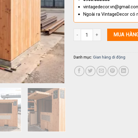
vintagedecor.vn@gmail.co
Ngoài ra VintageDecor có 
Gian Hàng Di Động GH13 Gỗ Thô
MUA HÀN
Danh mục:
Gian hàng di động