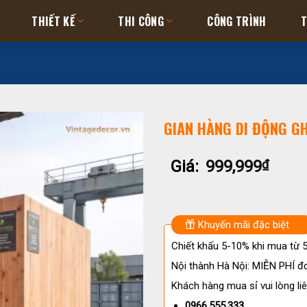
THIẾT KẾ
THI CÔNG
CÔNG TRÌNH
T
GIAN HÀNG DI ĐỘNG G
Giá:
999,999
₫
Khuyến mãi đặc biệt
Chiết khấu 5-10% khi mua từ
Nội thành Hà Nội: MIỄN PHÍ đơ
Khách hàng mua sỉ vui lòng liê
0966.555.333