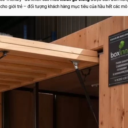
cho giới trẻ – đối tượng khách hàng mục tiêu của hầu hết các mô 