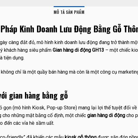
MÔ TẢ SẢN PHẨM
 Pháp Kinh Doanh Lưu Động Bằng Gỗ Thô
ngày càng đắt đỏ, mô hình kinh doanh lưu động đang trở thành m
uý khách hàng siêu phẩm
Gian hàng di động GH13
– một chiếc ki
 tiện dụng.
 không chỉ là một quầy bán hàng mà còn là một công cụ marketing
với gian hàng bằng gỗ
gọn (mô hình Kiosk, Pop-up Store) mang lại lợi thế tuyệt đối về s
áng cho những mặt bằng cố định, một chiếc
gian hàng di động
cho p
ho đến các vỉa hè sầm uất.
Eco-friendly” đã khiến các mẫu
kiosk gỗ thông
được săn đón nồng 