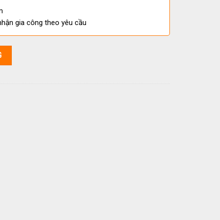
m
nhận gia công theo yêu cầu
ng Tự Nhiên số lượng
G