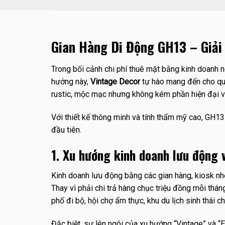
Gian Hàng Di Động GH13 – Giải
Trong bối cảnh chi phí thuê mặt bằng kinh doanh 
hướng này,
Vintage Decor
tự hào mang đến cho q
rustic, mộc mạc nhưng không kém phần hiện đại và
Với thiết kế thông minh và tính thẩm mỹ cao, GH13
đầu tiên.
1. Xu hướng kinh doanh lưu động 
Kinh doanh lưu động bằng các gian hàng, kiosk nhỏ 
Thay vì phải chi trả hàng chục triệu đồng mỗi th
phố đi bộ, hội chợ ẩm thực, khu du lịch sinh thái c
Đặc biệt, sự lên ngôi của xu hướng “Vintage” và “