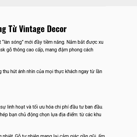
ng Từ Vintage Decor
ột “làn sóng” mới đầy tiềm năng. Nắm bắt được xu
osk gỗ thông cao cấp, mang đậm phong cách
 thu hút ánh nhìn của mọi thực khách ngay từ lần
ự linh hoạt và tối ưu hóa chi phí đầu tư ban đầu.
hép bạn chủ động chọn lựa địa điểm: từ các khu
nhiệt. Gỗ tự nhiên mang lại cảm giác gần gũi, ấm