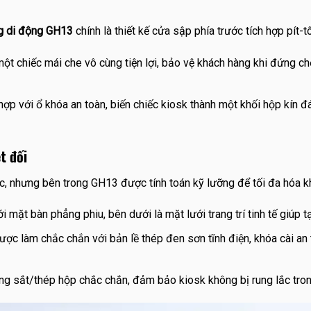
g di động GH13
chính là thiết kế cửa sập phía trước tích hợp pít-t
ột chiếc mái che vô cùng tiện lợi, bảo vệ khách hàng khi đứng 
ợp với ổ khóa an toàn, biến chiếc kiosk thành một khối hộp kín 
t đối
c, nhưng bên trong GH13 được tính toán kỹ lưỡng để tối đa hóa kh
ặt bàn phẳng phiu, bên dưới là mặt lưới trang trí tinh tế giúp t
ợc làm chắc chắn với bản lề thép đen sơn tĩnh điện, khóa cài an
 sắt/thép hộp chắc chắn, đảm bảo kiosk không bị rung lắc trong