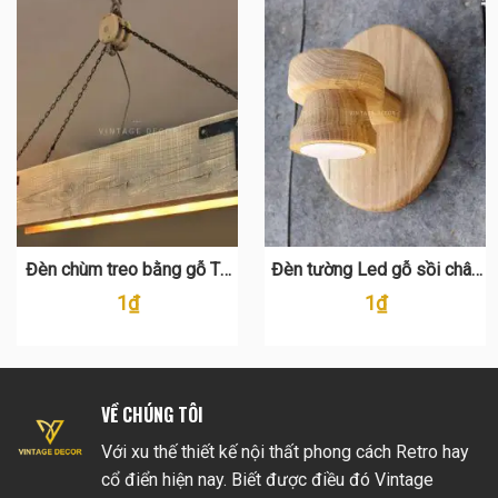
Đèn chùm treo bằng gỗ TT
Đèn tường Led gỗ sồi chân
113
đế hình bầu dục TT 105
1
₫
1
₫
VỀ CHÚNG TÔI
Với xu thế thiết kế nội thất phong cách Retro hay
cổ điển hiện nay. Biết được điều đó Vintage