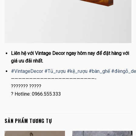
Liên hệ với Vintage Decor ngay hôm nay để đặt hàng với
giá ưu đãi nhất.
#
VintageDecor
#
Tủ_rượu
#
kệ_rượu
#
bàn_ghế
#
đèngỗ_de
———————————————————————-
??????? ?????
?
Hotline: 0966.555.333
SẢN PHẨM TƯƠNG TỰ