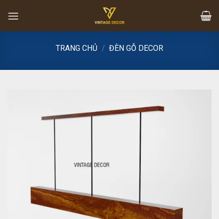
Skip
to
content
TRANG CHỦ
/
ĐÈN GỖ DECOR