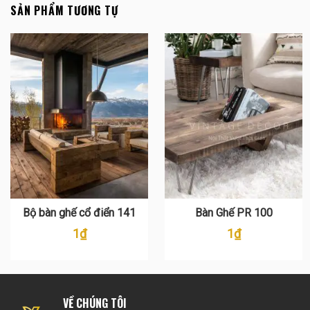
SẢN PHẨM TƯƠNG TỰ
Bộ bàn ghế cổ điển 141
Bàn Ghế PR 100
1
₫
1
₫
VỀ CHÚNG TÔI