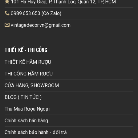
101 Hà Huy Giáp, P. Thạnh Lộc, Quận 12, TP, HCM
0989.653.653 (Có Zalo)
vintagedecor.vn@gmail.com
THIẾT KẾ - THI CÔNG
THIẾT KẾ HẦM RƯỢU
THI CÔNG HẦM RƯỢU
CỬA HÀNG, SHOWROOM
BLOG ( TIN TỨC )
Thu Mua Rượu Ngoại
Chính sách bán hàng
Chính sách bảo hành - đổi trả