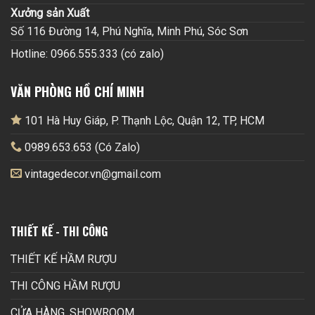
Xưởng sản Xuất
Số 116 Đường 14, Phú Nghĩa, Minh Phú, Sóc Sơn
Hotline: 0966.555.333 (có zalo)
VĂN PHÒNG HỒ CHÍ MINH
101 Hà Huy Giáp, P. Thạnh Lộc, Quận 12, TP, HCM
0989.653.653 (Có Zalo)
vintagedecor.vn@gmail.com
THIẾT KẾ - THI CÔNG
THIẾT KẾ HẦM RƯỢU
THI CÔNG HẦM RƯỢU
CỬA HÀNG, SHOWROOM