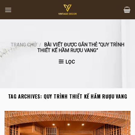
Skip
to
content
TRANG CHỦ
/
BÀI VIẾT ĐƯỢC GẮN THẺ “QUY TRÌNH
THIẾT KẾ HẦM RƯỢU VANG”
LỌC
TAG ARCHIVES:
QUY TRÌNH THIẾT KẾ HẦM RƯỢU VANG