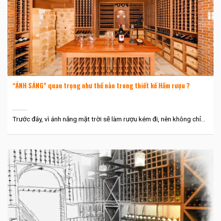
“ÁNH SÁNG” quan trọng như thế nào trong thiết kế Hầm rượu ?
Trước đây, vì ánh nắng mặt trời sẽ làm rượu kém đi, nên không chỉ...