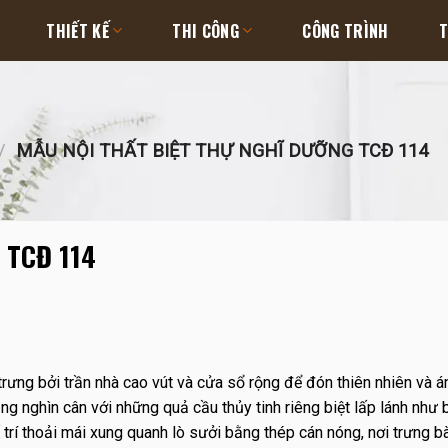
THIẾT KẾ
THI CÔNG
CÔNG TRÌNH
T
/
MẪU NỘI THẤT BIỆT THỰ NGHĨ DƯỠNG TCĐ 114
g TCĐ 114
ng bởi trần nhà cao vút và cửa sổ rộng để đón thiên nhiên và á
g nghìn cân với những quả cầu thủy tinh riêng biệt lấp lánh như b
 trí thoải mái xung quanh lò sưởi bằng thép cán nóng, nơi trưng 