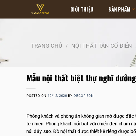
Skip
GIỚI THIỆU
SẢN PHẨM
to
content
TRANG CHỦ
/
NỘI THẤT TÂN CỔ ĐIỂN
Mẫu nội thất biệt thự nghĩ dưỡn
POSTED ON
10/12/2020
BY
DECOR SON
Phòng khách và phòng ăn không gian mở được đặc trư
tự nhiên.
Phòng khách nổi bật với chiếc đèn chùm nặn
núi đầy sao.
Đồ nội thất được thiết kế riêng được bố