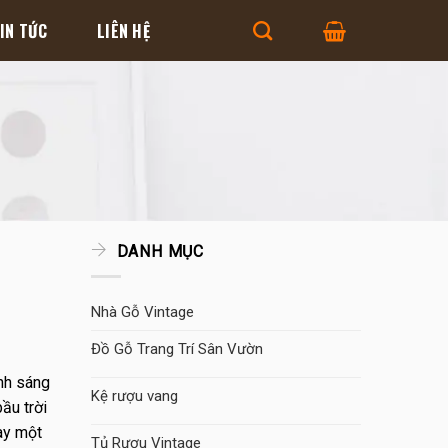
IN TỨC
LIÊN HỆ
DANH MỤC
Nhà Gỗ Vintage
Đồ Gỗ Trang Trí Sân Vườn
nh sáng
Kệ rượu vang
ầu trời
bày một
Tủ Rượu Vintage