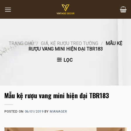
Skip
to
content
TRANG CHỦ
/
GIÁ, KỆ RƯỢU TREO TƯỜNG
/
MẪU KỆ
RƯỢU VANG MINI HIỆN ĐẠI TBR183
LỌC
Mẫu kệ rượu vang mini hiện đại TBR183
POSTED ON
06/01/2019
BY
MANAGER