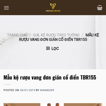
Skip
to
content
TRANG CHỦ
/
GIÁ, KỆ RƯỢU TREO TƯỜNG
/
MẪU KỆ
RƯỢU VANG ĐƠN GIẢN CỔ ĐIỂN TBR155
LỌC
Mẫu kệ rượu vang đơn giản cổ điển TBR155
POSTED ON
03/01/2019
BY
MANAGER