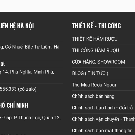
IÊN HỆ HÀ NỘI
THIẾT KẾ - THI CÔNG
THIẾT KẾ HẦM RƯỢU
g, Cổ Nhuế, Bắc Từ Liêm, Hà
THI CÔNG HẦM RƯỢU
CỬA HÀNG, SHOWROOM
ất
14, Phú Nghĩa, Minh Phú,
BLOG ( TIN TỨC )
Thu Mua Rượu Ngoại
.555.333 (có zalo)
Chính sách bán hàng
HỒ CHÍ MINH
Chính sách bảo hành - đổi trả
Giáp, P. Thạnh Lộc, Quận 12,
Chính sách vận chuyển - Thanh
Chính sách bảo mật thông tin