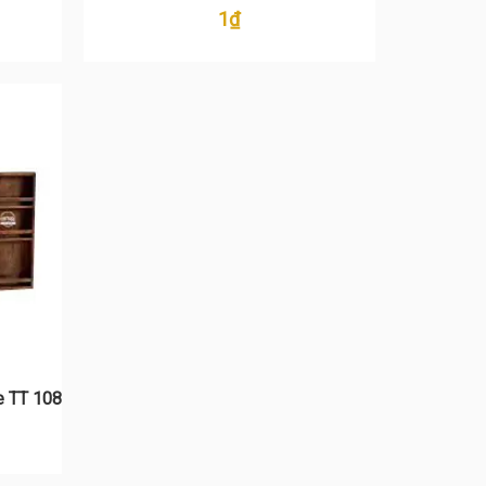
1
₫
e TT 108