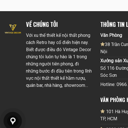
VỀ CHÚNG TÔI
THÔNG TIN L
Với xu thế thiết kế nội thất phong
Văn Phòng
cách Retro hay cổ điển hiện nay.
38 Trần Cun
Biết được điều đó Vintage Decor
Nội
chúng tôi luôn tự hào là 1 trong
Xưởng sản Xu
những người tiên phong, đi
Số 116 Đường 
những bước đi đầu tiên trong lĩnh
Sóc Sơn
vực nội thất thiết kế hầm rượu,
Hotline: 0966
quán bar, nhà hàng, showroom…
VĂN PHÒNG 
101 Hà Huy 
TP, HCM