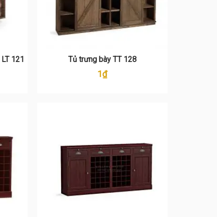
 LT 121
Tủ trưng bày TT 128
1
₫