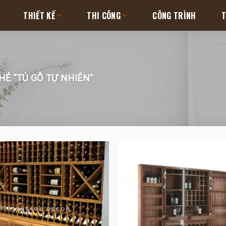
THIẾT KẾ
THI CÔNG
CÔNG TRÌNH
T
Ẻ “TỦ GỖ TỰ NHIÊN”