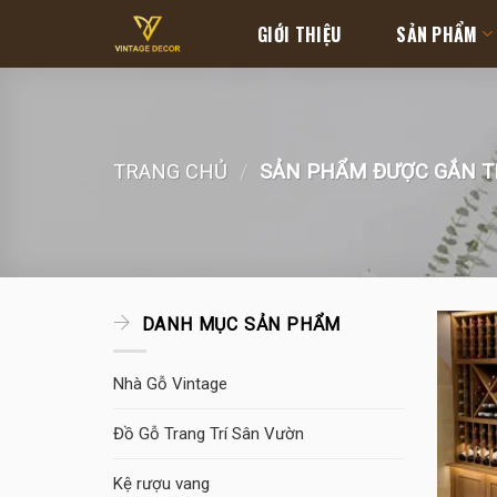
Skip
GIỚI THIỆU
SẢN PHẨM
to
content
TRANG CHỦ
/
SẢN PHẨM ĐƯỢC GẮN TH
DANH MỤC SẢN PHẨM
Nhà Gỗ Vintage
Đồ Gỗ Trang Trí Sân Vườn
Kệ rượu vang