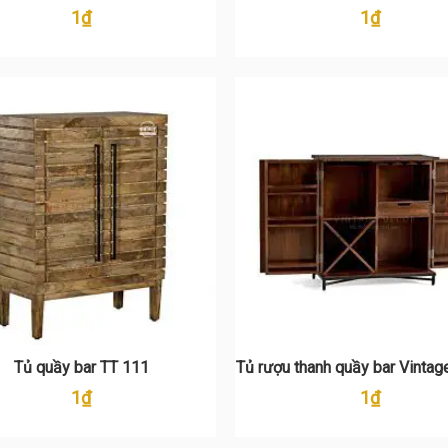
1
₫
1
₫
Tủ quầy bar TT 111
Tủ rượu thanh quầy bar Vintag
1
₫
1
₫