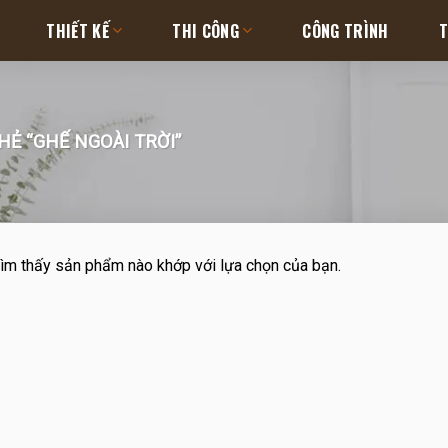
THIẾT KẾ
THI CÔNG
CÔNG TRÌNH
T
Ẻ “GHẾ NGOÀI TRỜI”
ìm thấy sản phẩm nào khớp với lựa chọn của bạn.