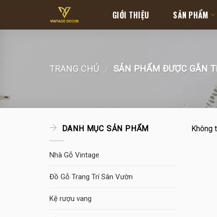
Skip
GIỚI THIỆU
SẢN PHẨM
to
content
TRANG CHỦ
/
SẢN PHẨM ĐƯỢC GẮN TH
DANH MỤC SẢN PHẨM
Không t
Nhà Gỗ Vintage
Đồ Gỗ Trang Trí Sân Vườn
Kệ rượu vang