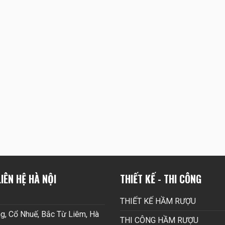
IÊN HỆ HÀ NỘI
THIẾT KẾ - THI CÔNG
THIẾT KẾ HẦM RƯỢU
g, Cổ Nhuế, Bắc Từ Liêm, Hà
THI CÔNG HẦM RƯỢU