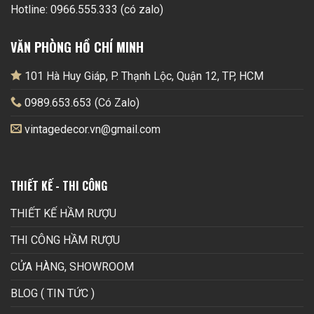
Hotline: 0966.555.333 (có zalo)
VĂN PHÒNG HỒ CHÍ MINH
101 Hà Huy Giáp, P. Thạnh Lộc, Quận 12, TP, HCM
0989.653.653 (Có Zalo)
vintagedecor.vn@gmail.com
THIẾT KẾ - THI CÔNG
THIẾT KẾ HẦM RƯỢU
THI CÔNG HẦM RƯỢU
CỬA HÀNG, SHOWROOM
BLOG ( TIN TỨC )