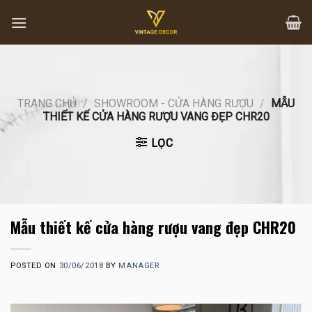
Skip
to
content
TRANG CHỦ
/
SHOWROOM - CỬA HÀNG RƯỢU
/
MẪU
THIẾT KẾ CỬA HÀNG RƯỢU VANG ĐẸP CHR20
LỌC
Mẫu thiết kế cửa hàng rượu vang đẹp CHR20
POSTED ON
30/06/2018
BY
MANAGER