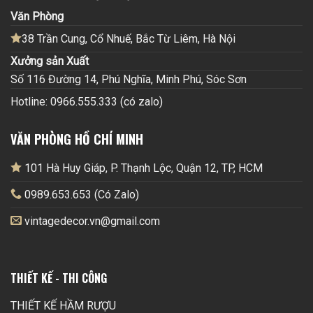
Văn Phòng
38 Trần Cung, Cổ Nhuế, Bắc Từ Liêm, Hà Nội
Xưởng sản Xuất
Số 116 Đường 14, Phú Nghĩa, Minh Phú, Sóc Sơn
Hotline: 0966.555.333 (có zalo)
VĂN PHÒNG HỒ CHÍ MINH
101 Hà Huy Giáp, P. Thạnh Lộc, Quận 12, TP, HCM
0989.653.653 (Có Zalo)
vintagedecor.vn@gmail.com
THIẾT KẾ - THI CÔNG
THIẾT KẾ HẦM RƯỢU